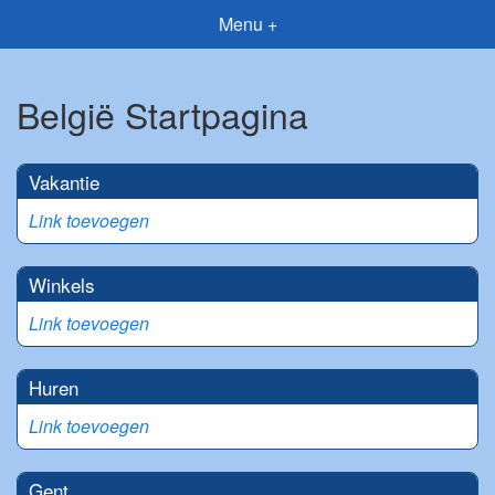
Menu +
België Startpagina
Vakantie
Link toevoegen
Winkels
Link toevoegen
Huren
Link toevoegen
Gent